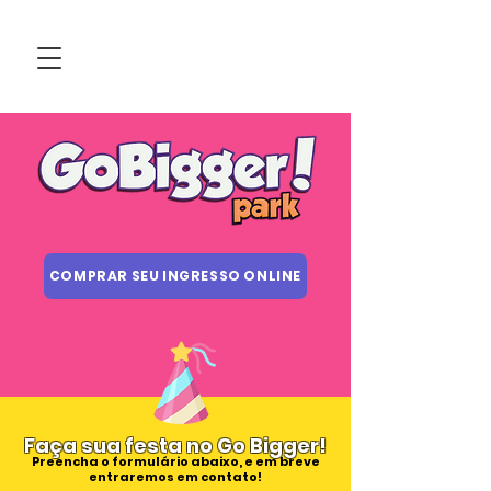
COMPRAR SEU INGRESSO ONLINE
Faça sua festa no Go B
igger
!
Preencha o formulário abaixo, e em breve
entraremos em contato!